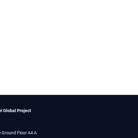
i Global Project
 Ground Floor A4 A