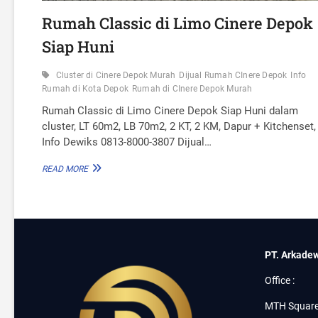
Rumah Classic di Limo Cinere Depok
Siap Huni
Cluster di Cinere Depok Murah
Dijual Rumah CInere Depok
Info
Rumah di Kota Depok
Rumah di CInere Depok Murah
Rumah Classic di Limo Cinere Depok Siap Huni dalam
cluster, LT 60m2, LB 70m2, 2 KT, 2 KM, Dapur + Kitchenset,
Info Dewiks 0813-8000-3807 Dijual…
R
READ MORE
U
M
A
H
C
L
PT. Arkadew
A
S
Office :
S
I
MTH Square
C