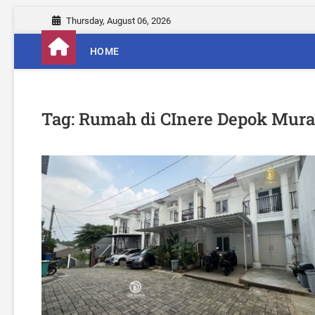
S
Thursday, August 06, 2026
k
i
HOME
p
t
o
c
Tag:
Rumah di CInere Depok Mur
o
n
t
e
n
t