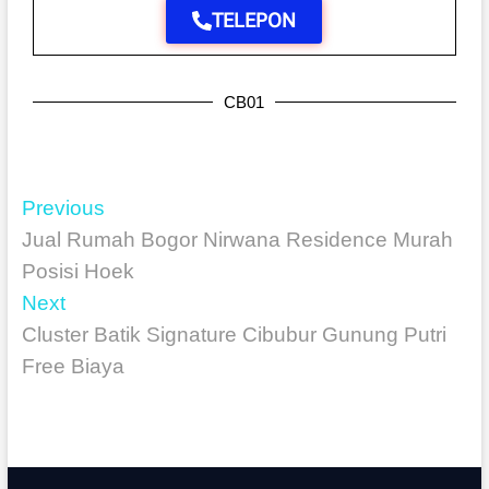
TELEPON
CB01
Previous
Jual Rumah Bogor Nirwana Residence Murah
Posisi Hoek
Next
Cluster Batik Signature Cibubur Gunung Putri
Free Biaya