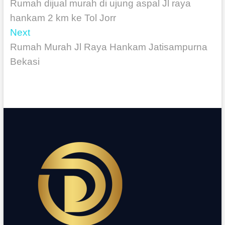
Rumah dijual murah di ujung aspal Jl raya
hankam 2 km ke Tol Jorr
Next
Rumah Murah Jl Raya Hankam Jatisampurna
Bekasi