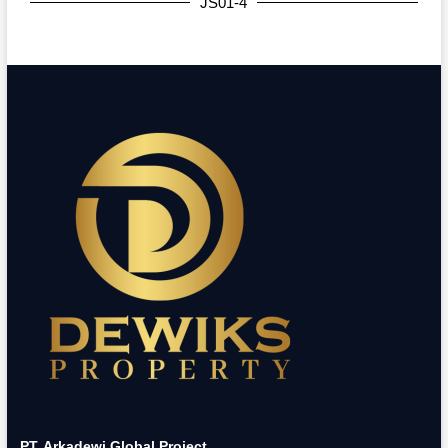
JS01-4
PT. Arkadewi Global Project