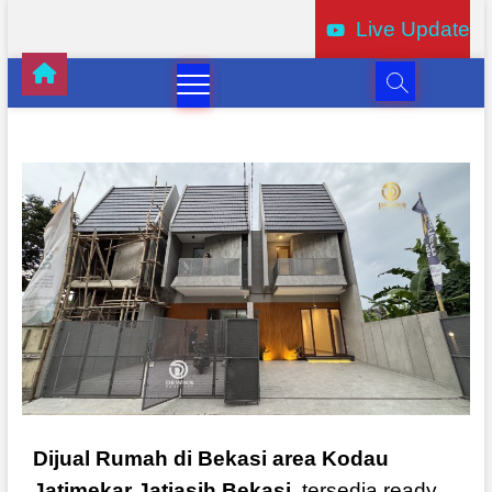
Live Update
Dijual Rumah di Bekasi area Kodau
Jatimekar Jatiasih Bekasi
, tersedia ready