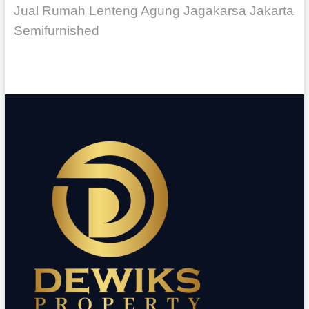
Jual Rumah Lenteng Agung Jagakarsa Jakarta
Semifurnished