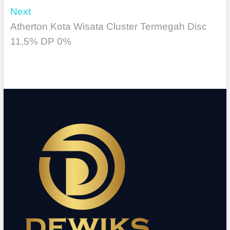
Next
Atherton Kota Wisata Cluster Termegah Disc
11,5% DP 0%