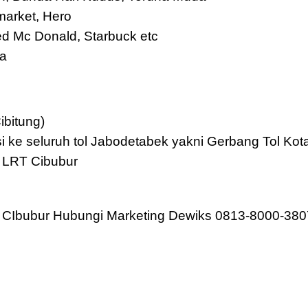
market, Hero
d Mc Donald, Starbuck etc
ja
ibitung)
asi ke seluruh tol Jabodetabek yakni Gerbang Tol K
u LRT Cibubur
a CIbubur Hubungi Marketing Dewiks 0813-8000-380