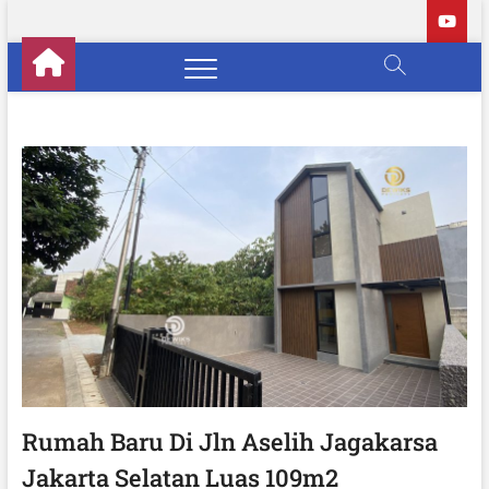
S
k
i
p
t
o
c
o
n
t
e
n
t
Rumah Baru Di Jln Aselih Jagakarsa
Jakarta Selatan Luas 109m2