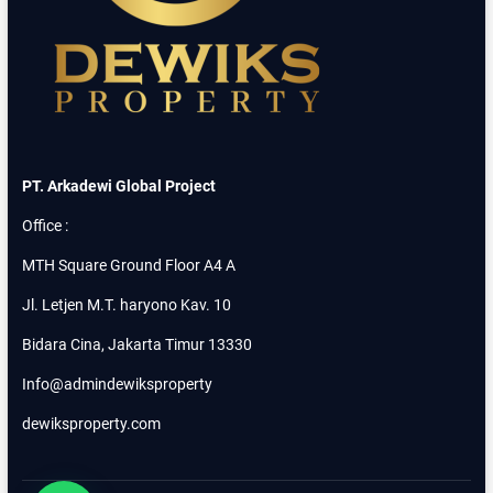
E
L
I
H
J
A
G
A
K
PT. Arkadewi Global Project
A
R
Office :
S
A
MTH Square Ground Floor A4 A
J
A
Jl. Letjen M.T. haryono Kav. 10
K
A
Bidara Cina, Jakarta Timur 13330
R
T
Info@admindewiksproperty
A
S
dewiksproperty.com
E
L
A
T