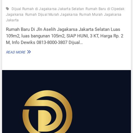
Dijual Rumah di Jagakarsa Jakarta Selatan
Rumah Baru di CIpedak
Jagakarsa
Rumah Dijual Murah Jagakarsa
Rumah Murah Jagakarsa
Jakarta
Rumah Baru Di Jln Aselih Jagakarsa Jakarta Selatan Luas
109m2, luas bangunan 105m2, SIAP HUNI, 3 KT, Harga Rp. 2
M, Info Dewiks 0813-8000-3807 Dijual…
R
READ MORE
U
M
A
H
B
A
R
U
D
I
J
L
N
A
S