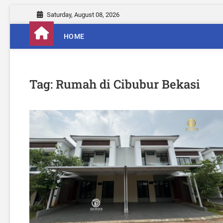
S
Saturday, August 08, 2026
k
i
HOME
p
t
o
c
Tag:
Rumah di Cibubur Bekasi
o
n
t
e
n
t