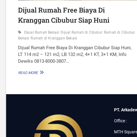
Dijual Rumah Free Biaya Di
Kranggan Cibubur Siap Huni
Dijual Rumah Bekasi
Dijual Rumah di Cibubur
Rumah di Cibubur
Bekasi
Rumah di Kranggan Bekasi
Dijual Rumah Free Biaya Di Kranggan Cibubur Siap Huni,
LT 114 m2 – 121 m2, LB 132 m2, 4+1 KT, 3+1 KM, Info
Dewiks 0813-8000-3807…
D
READ MORE
I
J
U
A
L
R
PT. Arkadew
U
M
Office :
A
H
MTH Square
F