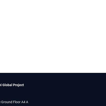
i Global Project
 Ground Floor A4 A