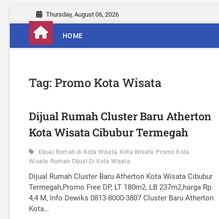
S
Thursday, August 06, 2026
k
i
HOME
p
t
o
c
Tag:
Promo Kota Wisata
o
n
t
Dijual Rumah Cluster Baru Atherton
e
n
Kota Wisata Cibubur Termegah
t
Dijual Rumah di Kota Wisata
Kota Wisata
Promo Kota
Wisata
Rumah DIjual Di Kota Wisata
Dijual Rumah Cluster Baru Atherton Kota Wisata Cibubur
Termegah,Promo Free DP, LT 180m2, LB 237m2,harga Rp.
4,4 M, Info Dewiks 0813-8000-3807 Cluster Baru Atherton
Kota…