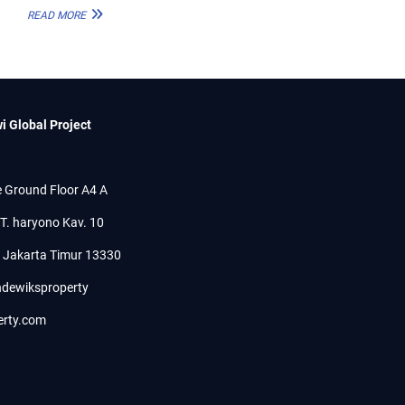
D
READ MORE
I
J
U
A
L
R
i Global Project
U
M
A
H
 Ground Floor A4 A
F
U
.T. haryono Kav. 10
L
L
, Jakarta Timur 13330
Y
F
dewiksproperty
U
R
erty.com
N
I
S
H
E
D