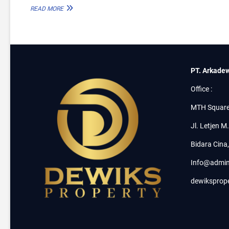
D
READ MORE
I
J
U
A
L
R
PT. Arkadew
U
M
Office :
A
H
MTH Square
C
L
Jl. Letjen M
U
S
Bidara Cina
T
E
Info@admin
R
B
dewiksprop
A
R
U
A
T
H