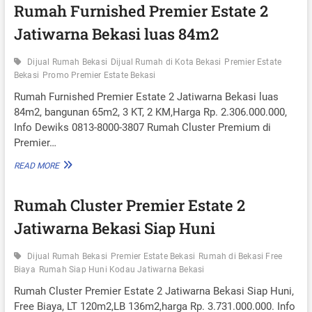
I
Rumah Furnished Premier Estate 2
S
A
E
T
S
R
Jatiwarna Bekasi luas 84m2
E
I
E
R
T
S
P
I
Dijual Rumah Bekasi
Dijual Rumah di Kota Bekasi
Premier Estate
T
R
P
Bekasi
Promo Premier Estate Bekasi
A
E
E
T
M
Rumah Furnished Premier Estate 2 Jatiwarna Bekasi luas
S
E
I
U
84m2, bangunan 65m2, 3 KT, 2 KM,Harga Rp. 2.306.000.000,
2
E
D
Info Dewiks 0813-8000-3807 Rumah Cluster Premium di
J
R
U
A
Premier…
E
T
T
S
I
R
READ MORE
T
W
U
A
A
M
T
Rumah Cluster Premier Estate 2
R
A
E
N
H
2
Jatiwarna Bekasi Siap Huni
A
F
J
B
U
A
E
R
Dijual Rumah Bekasi
Premier Estate Bekasi
Rumah di Bekasi Free
T
K
N
Biaya
Rumah Siap Huni Kodau Jatiwarna Bekasi
I
A
I
W
S
S
Rumah Cluster Premier Estate 2 Jatiwarna Bekasi Siap Huni,
A
I
H
Free Biaya, LT 120m2,LB 136m2,harga Rp. 3.731.000.000. Info
R