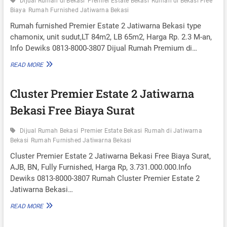
Dijual Rumah di Bekasi
Premier Estate Bekasi
Rumah di Bekasi Free
R
R
Biaya
Rumah Furnished Jatiwarna Bekasi
E
E
E
M
Rumah furnished Premier Estate 2 Jatiwarna Bekasi type
B
I
chamonix, unit sudut,LT 84m2, LB 65m2, Harga Rp. 2.3 M-an,
I
E
Info Dewiks 0813-8000-3807 Dijual Rumah Premium di…
A
R
Y
E
R
READ MORE
A
S
U
S
T
M
U
A
Cluster Premier Estate 2 Jatiwarna
A
R
T
H
A
Bekasi Free Biaya Surat
E
F
T
2
U
J
R
Dijual Rumah Bekasi
Premier Estate Bekasi
Rumah di Jatiwarna
A
N
Bekasi
Rumah Furnished Jatiwarna Bekasi
T
I
I
S
Cluster Premier Estate 2 Jatiwarna Bekasi Free Biaya Surat,
W
H
AJB, BN, Fully Furnished, Harga Rp, 3.731.000.000.Info
A
E
Dewiks 0813-8000-3807 Rumah Cluster Premier Estate 2
R
D
Jatiwarna Bekasi…
N
P
A
R
C
READ MORE
B
E
L
E
M
U
K