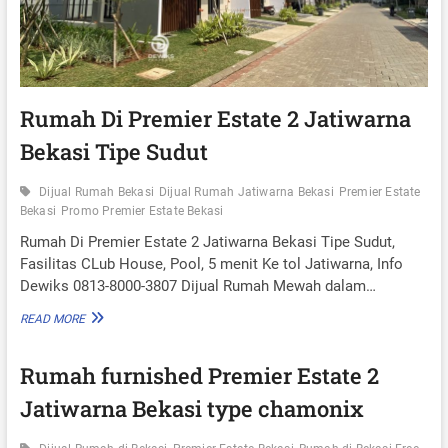
I
E
R
E
S
T
A
Rumah Di Premier Estate 2 Jatiwarna
T
Bekasi Tipe Sudut
E
3
K
Dijual Rumah Bekasi
Dijual Rumah Jatiwarna Bekasi
Premier Estate
R
Bekasi
Promo Premier Estate Bekasi
A
N
Rumah Di Premier Estate 2 Jatiwarna Bekasi Tipe Sudut,
G
Fasilitas CLub House, Pool, 5 menit Ke tol Jatiwarna, Info
G
Dewiks 0813-8000-3807 Dijual Rumah Mewah dalam…
A
N
R
READ MORE
B
U
E
M
K
Rumah furnished Premier Estate 2
A
A
H
S
Jatiwarna Bekasi type chamonix
D
I
I
F
P