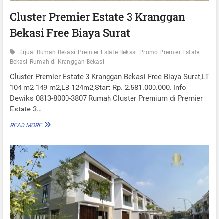
Cluster Premier Estate 3 Kranggan
Bekasi Free Biaya Surat
Dijual Rumah Bekasi
Premier Estate Bekasi
Promo Premier Estate
Bekasi
Rumah di Kranggan Bekasi
Cluster Premier Estate 3 Kranggan Bekasi Free Biaya Surat,LT
104 m2-149 m2,LB 124m2,Start Rp. 2.581.000.000. Info
Dewiks 0813-8000-3807 Rumah Cluster Premium di Premier
Estate 3…
C
READ MORE
L
U
S
T
E
R
P
R
E
M