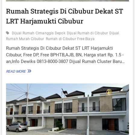
A
N
Rumah Strategis Di Cibubur Dekat ST
G
LRT Harjamukti Cibubur
G
I
S
Dijual Rumah Cimanggis Depok
Dijual Rumah di Cibubur
Dijual
D
Rumah Murah Cibubur
Rumah di Cibubur Free Biaya
E
P
Rumah Strategis Di Cibubur Dekat ST LRT Harjamukti
O
Cibubur, Free DP, Free BPHTB,AJB, BN, Harga start Rp. 1.5 -
K
an,Info Dewiks 0813-8000-3807 Dijual Rumah Cluster Baru…
D
E
R
READ MORE
K
U
A
M
T
A
M
H
A
S
L
T
L
R
C
A
I
T
J
E
A
G
N