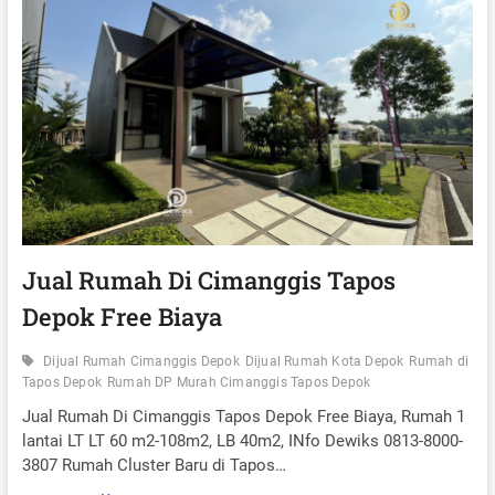
K
T
V
E
I
R
E
P
W
R
D
I
A
V
N
A
A
T
U
L
I
F
T
D
Jual Rumah Di Cimanggis Tapos
I
Depok Free Biaya
T
A
P
Dijual Rumah Cimanggis Depok
Dijual Rumah Kota Depok
Rumah di
O
Tapos Depok
Rumah DP Murah Cimanggis Tapos Depok
S
C
Jual Rumah Di Cimanggis Tapos Depok Free Biaya, Rumah 1
I
lantai LT LT 60 m2-108m2, LB 40m2, INfo Dewiks 0813-8000-
M
3807 Rumah Cluster Baru di Tapos…
A
N