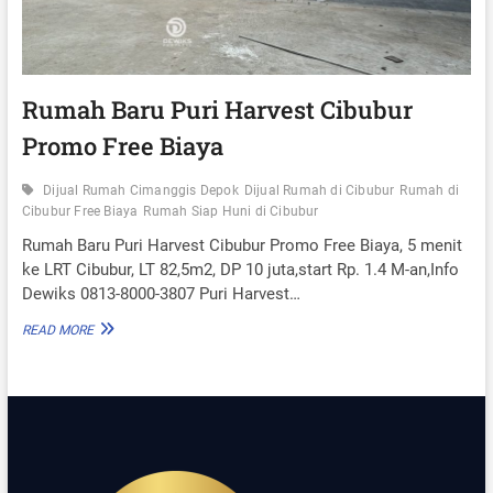
I
T
S
U
D
N
I
G
C
I
Rumah Baru Puri Harvest Cibubur
B
Promo Free Biaya
U
B
U
Dijual Rumah Cimanggis Depok
Dijual Rumah di Cibubur
Rumah di
R
Cibubur Free Biaya
Rumah Siap Huni di Cibubur
D
E
Rumah Baru Puri Harvest Cibubur Promo Free Biaya, 5 menit
K
ke LRT Cibubur, LT 82,5m2, DP 10 juta,start Rp. 1.4 M-an,Info
A
Dewiks 0813-8000-3807 Puri Harvest…
T
S
R
READ MORE
T
U
L
M
R
A
T
H
H
B
A
A
R
R
J
U