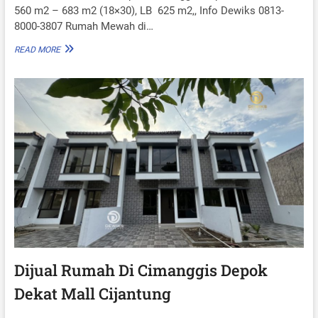
D
560 m2 – 683 m2 (18×30), LB 625 m2,, Info Dewiks 0813-
E
8000-3807 Rumah Mewah di…
P
O
C
READ MORE
K
L
F
U
R
S
E
T
E
E
B
R
I
P
A
R
Y
I
A
V
A
T
P
O
O
L
D
Dijual Rumah Di Cimanggis Depok
I
Dekat Mall Cijantung
T
A
P