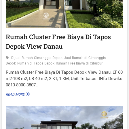
I
G
A
R
D
E
N
Rumah Cluster Free Biaya Di Tapos
R
Depok View Danau
E
S
I
Dijual Rumah Cimanggis Depok
Jual Rumah di CImanggis
D
Depok
Rumah di Tapos Depok
Rumah Free Biaya di Cibubur
E
N
Rumah Cluster Free Biaya Di Tapos Depok View Danau, LT 60
C
m2-108 m2, LB 40 m2, 2 KT, 1 KM, Unit Terbatas. INfo Dewiks
E
0813-8000-3807…
A
T
R
READ MORE
E
U
M
M
E
A
R
H
A
C
L
L
D