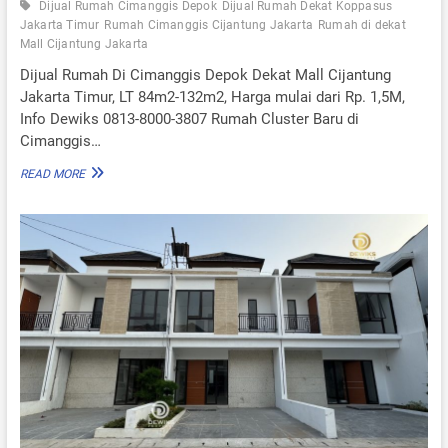
Dijual Rumah Cimanggis Depok
Dijual Rumah Dekat Koppasus
O
Jakarta Timur
Rumah Cimanggis Cijantung Jakarta
Rumah di dekat
S
Mall Cijantung Jakarta
C
I
Dijual Rumah Di Cimanggis Depok Dekat Mall Cijantung
M
Jakarta Timur, LT 84m2-132m2, Harga mulai dari Rp. 1,5M,
A
Info Dewiks 0813-8000-3807 Rumah Cluster Baru di
N
Cimanggis…
G
G
D
READ MORE
I
I
S
J
D
U
E
A
P
L
O
R
K
U
F
M
R
A
E
H
E
D
L
I
I
C
F
I
T
M