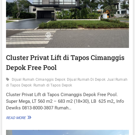
U
A
S
G
T
O
E
L
R
F
F
F
R
R
E
E
E
E
B
P
I
Cluster Privat Lift di Tapos Cimanggis
O
A
O
Depok Free Pool
Y
L
A
&
D
Dijual Rumah Cimanggis Depok
Dijual Rumah Di Depok
Jual Rumah
L
I
di Tapos Depok
Rumah di Tapos Depok
I
T
F
A
Cluster Privat Lift di Tapos Cimanggis Depok Free Pool.
T
P
Super Mega, LT 560 m2 – 683 m2 (18×30), LB 625 m2,, Info
O
Dewiks 0813-8000-3807 Rumah…
S
D
C
READ MORE
E
L
P
U
O
S