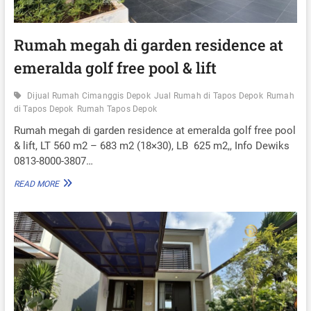
Rumah megah di garden residence at
emeralda golf free pool & lift
Dijual Rumah Cimanggis Depok
Jual Rumah di Tapos Depok
Rumah
di Tapos Depok
Rumah Tapos Depok
Rumah megah di garden residence at emeralda golf free pool
& lift, LT 560 m2 – 683 m2 (18×30), LB 625 m2,, Info Dewiks
0813-8000-3807…
R
READ MORE
U
M
A
H
M
E
G
A
H
D