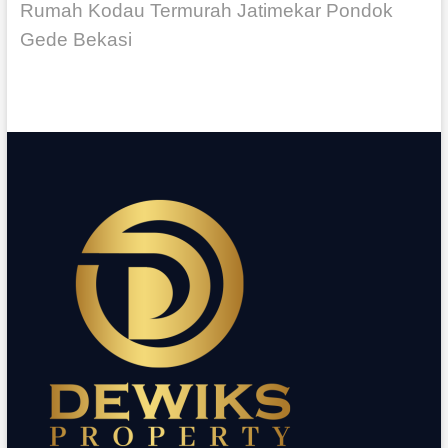
Rumah Kodau Termurah Jatimekar Pondok
Gede Bekasi