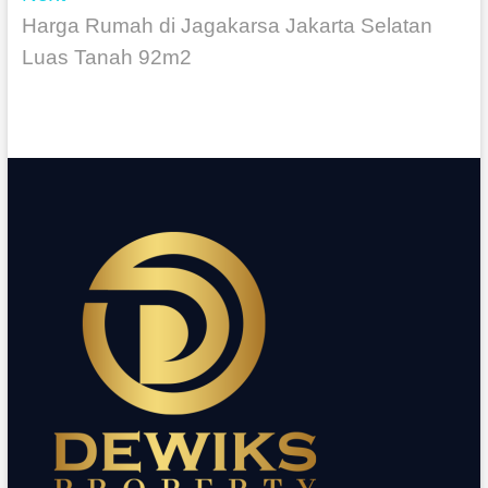
Harga Rumah di Jagakarsa Jakarta Selatan
Luas Tanah 92m2