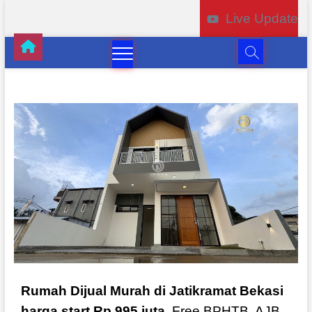
Live Update
Rumah Dijual Murah di Jatikramat Bekasi
harga start Rp 995 juta
, Free BPHTB, AJB,