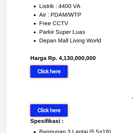
Listrik : 4400 VA
Air : PDAM/WTP
Free CCTV
Parkir Super Luas
Depan Mall Living World
Harga Rp. 4,130,000,000
Click here
Click here
Spesifikasi :
Bangunan 3 Lantai (5,5×19)