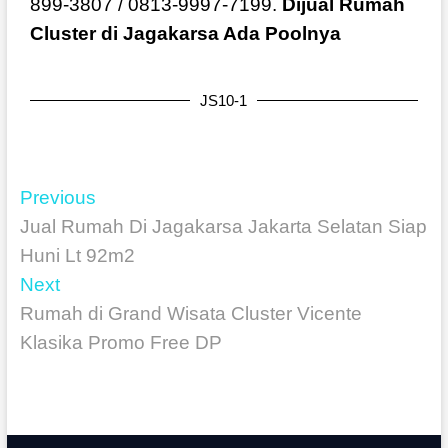
899-3807 / 0813-9997-7199.
Dijual Rumah
Cluster di Jagakarsa Ada Poolnya
JS10-1
Previous
Jual Rumah Di Jagakarsa Jakarta Selatan Siap
Huni Lt 92m2
Next
Rumah di Grand Wisata Cluster Vicente
Klasika Promo Free DP