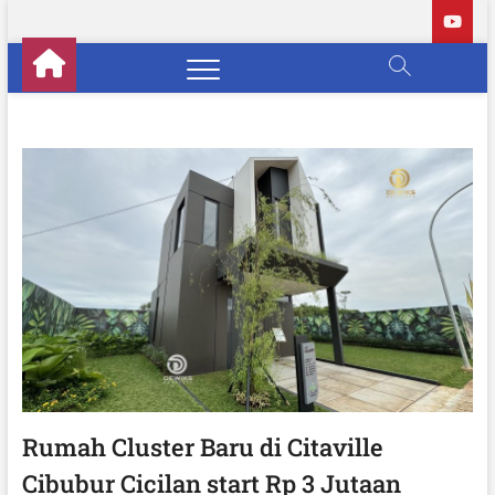
S
k
i
p
t
o
c
o
n
t
e
n
t
Rumah Cluster Baru di Citaville
Cibubur Cicilan start Rp 3 Jutaan