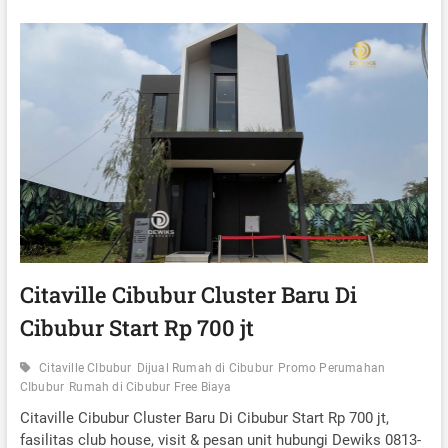
I
T
C
A
I
V
L
I
A
L
N
L
S
E
T
C
A
I
R
B
T
U
R
B
P
U
3
R
J
C
U
L
Citaville Cibubur Cluster Baru Di
T
U
A
Cibubur Start Rp 700 jt
S
A
T
N
E
Citaville CIbubur
Dijual Rumah di Cibubur
Promo Perumahan
R
CIbubur
Rumah di Cibubur Free Biaya
P
R
Citaville Cibubur Cluster Baru Di Cibubur Start Rp 700 jt,
E
fasilitas club house, visit & pesan unit hubungi Dewiks 0813-