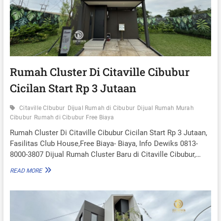
S
U
I
B
L
U
I
R
T
F
A
R
S
E
P
E
Rumah Cluster Di Citaville Cibubur
O
B
O
Cicilan Start Rp 3 Jutaan
I
L
A
Y
Citaville CIbubur
Dijual Rumah di Cibubur
Dijual Rumah Murah
A
Cibubur
Rumah di Cibubur Free Biaya
F
A
Rumah Cluster Di Citaville Cibubur Cicilan Start Rp 3 Jutaan,
S
Fasilitas Club House,Free Biaya- Biaya, Info Dewiks 0813-
I
8000-3807 Dijual Rumah Cluster Baru di Citaville Cibubur,…
L
T
R
READ MORE
A
U
S
M
C
A
L
H
U
C
B