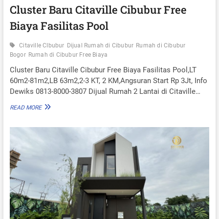
I
Cluster Baru Citaville Cibubur Free
C
Biaya Fasilitas Pool
I
T
A
Citaville CIbubur
Dijual Rumah di Cibubur
Rumah di Cibubur
V
Bogor
Rumah di Cibubur Free Biaya
I
L
Cluster Baru Citaville Cibubur Free Biaya Fasilitas Pool,LT
L
60m2-81m2,LB 63m2,2-3 KT, 2 KM,Angsuran Start Rp 3Jt, Info
E
Dewiks 0813-8000-3807 Dijual Rumah 2 Lantai di Citaville…
C
I
C
READ MORE
B
L
U
U
B
S
U
T
R
E
C
R
I
B
C
A
I
R
L
U
A
C
N
I
S