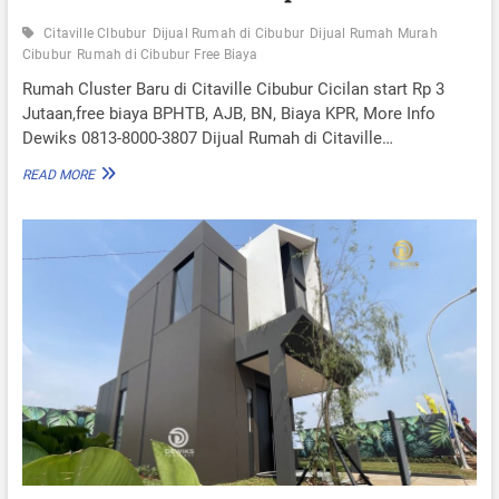
Citaville CIbubur
Dijual Rumah di Cibubur
Dijual Rumah Murah
Cibubur
Rumah di Cibubur Free Biaya
Rumah Cluster Baru di Citaville Cibubur Cicilan start Rp 3
Jutaan,free biaya BPHTB, AJB, BN, Biaya KPR, More Info
Dewiks 0813-8000-3807 Dijual Rumah di Citaville…
R
READ MORE
U
M
A
H
C
L
U
S
T
E
R
B
A
R
U
D