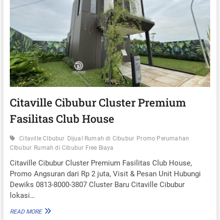
L
H
U
O
S
U
T
S
E
E
R
D
I
C
I
T
A
Citaville Cibubur Cluster Premium
V
Fasilitas Club House
I
L
L
Citaville CIbubur
Dijual Rumah di Cibubur
Promo Perumahan
E
CIbubur
Rumah di Cibubur Free Biaya
C
I
Citaville Cibubur Cluster Premium Fasilitas Club House,
B
Promo Angsuran dari Rp 2 juta, Visit & Pesan Unit Hubungi
U
Dewiks 0813-8000-3807 Cluster Baru Citaville Cibubur
B
lokasi…
U
R
C
READ MORE
C
I