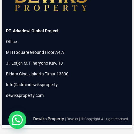
E
C
I
B
U
B
PT. Arkadewi Global Project
U
R
Office :
F
A
MTH Square Ground Floor A4 A
S
I
Jl. Letjen M.T. haryono Kav. 10
L
I
Bidara Cina, Jakarta Timur 13330
T
A
Info@admindewiksproperty
S
C
dewiksproperty.com
L
U
B
H
Dewiks Property
O
|
Dewiks
| © Copyright All right reserved
U
S