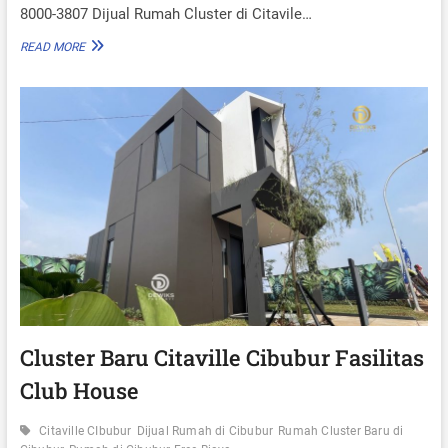
M
8000-3807 Dijual Rumah Cluster di Citavile…
I
U
C
READ MORE
M
I
F
T
A
A
S
V
I
I
L
L
I
L
T
E
A
C
S
I
C
B
L
U
U
B
B
U
H
R
O
C
U
L
Cluster Baru Citaville Cibubur Fasilitas
S
U
E
Club House
S
T
E
Citaville CIbubur
Dijual Rumah di Cibubur
Rumah Cluster Baru di
R