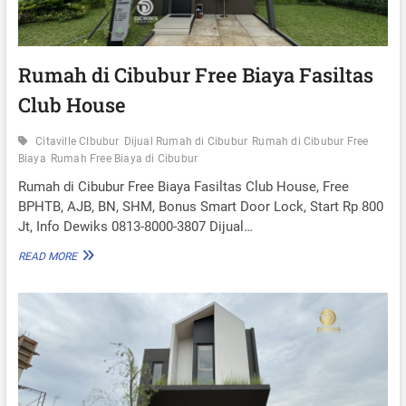
T
T
A
A
V
R
I
T
L
Rumah di Cibubur Free Biaya Fasiltas
R
L
P
Club House
E
3
C
J
I
Citaville CIbubur
Dijual Rumah di Cibubur
Rumah di Cibubur Free
U
B
Biaya
Rumah Free Biaya di Cibubur
T
U
A
B
Rumah di Cibubur Free Biaya Fasiltas Club House, Free
A
U
BPHTB, AJB, BN, SHM, Bonus Smart Door Lock, Start Rp 800
N
R
Jt, Info Dewiks 0813-8000-3807 Dijual…
F
R
R
READ MORE
E
U
E
M
B
A
I
H
A
D
Y
I
A
C
F
I
A
B