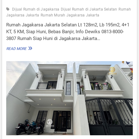
Dijual Rumah di Jagakarsa
Dijual Rumah di Jakarta Selatan
Rumah
Jagakarsa Jakarta
Rumah Murah Jagakarsa Jakarta
Rumah Jagakarsa Jakarta Selatan Lt 128m2, Lb 195m2, 4+1
KT, 5 KM, Siap Huni, Bebas Banjir, Info Dewiks 0813-8000-
3807 Rumah Siap Huni di Jagakarsa Jakarta…
R
READ MORE
U
M
A
H
J
A
G
A
K
A
R
S
A
J
A
K