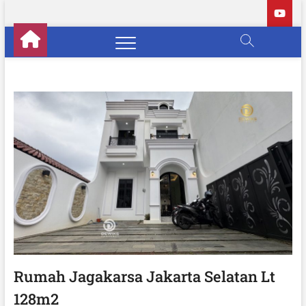
S
k
i
p
t
o
c
o
n
t
e
n
t
Rumah Jagakarsa Jakarta Selatan Lt
128m2