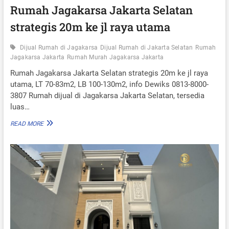
A
Rumah Jagakarsa Jakarta Selatan
R
strategis 20m ke jl raya utama
T
A
S
Dijual Rumah di Jagakarsa
Dijual Rumah di Jakarta Selatan
Rumah
E
Jagakarsa Jakarta
Rumah Murah Jagakarsa Jakarta
L
A
Rumah Jagakarsa Jakarta Selatan strategis 20m ke jl raya
T
utama, LT 70-83m2, LB 100-130m2, info Dewiks 0813-8000-
A
3807 Rumah dijual di Jagakarsa Jakarta Selatan, tersedia
N
luas…
L
T
R
READ MORE
1
U
2
M
8
A
M
H
2
J
A
G
A
K
A
R