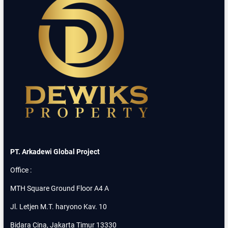
2
G
0
A
M
K
K
A
E
R
J
S
L
A
R
J
A
A
Y
K
A
A
U
R
T
T
A
A
M
S
A
E
PT. Arkadewi Global Project
L
A
Office :
T
A
MTH Square Ground Floor A4 A
N
S
Jl. Letjen M.T. haryono Kav. 10
I
A
Bidara Cina, Jakarta Timur 13330