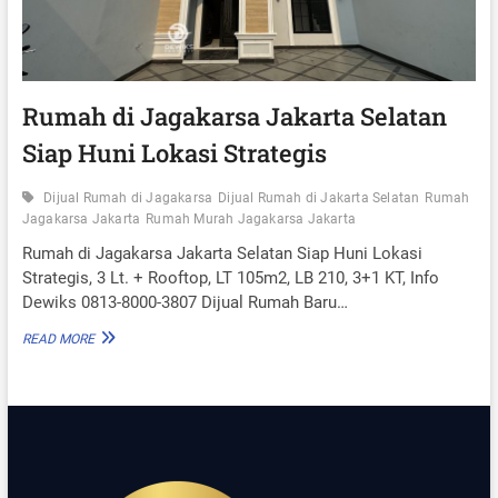
S
A
J
A
K
A
Rumah di Jagakarsa Jakarta Selatan
R
Siap Huni Lokasi Strategis
T
A
S
Dijual Rumah di Jagakarsa
Dijual Rumah di Jakarta Selatan
Rumah
E
Jagakarsa Jakarta
Rumah Murah Jagakarsa Jakarta
L
A
Rumah di Jagakarsa Jakarta Selatan Siap Huni Lokasi
T
Strategis, 3 Lt. + Rooftop, LT 105m2, LB 210, 3+1 KT, Info
A
Dewiks 0813-8000-3807 Dijual Rumah Baru…
N
S
R
READ MORE
T
U
R
M
A
A
T
H
E
D
G
I
I
J
S
A